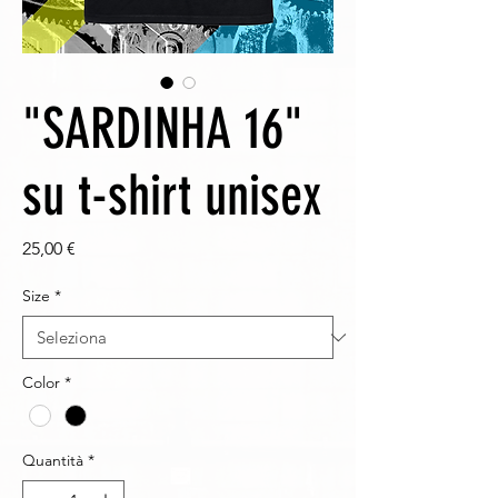
"SARDINHA 16"
su t-shirt unisex
Prezzo
25,00 €
Size
*
Color
*
Quantità
*