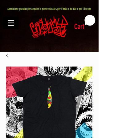
407576113488082
Spedizione gratuita per acquisti a partire da 60 € per l'Italia e da 100 € per l'Europa
Cart