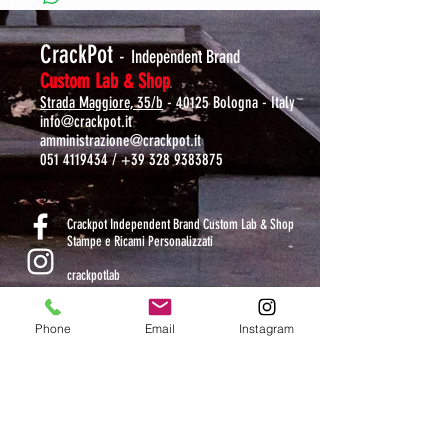
CrackPot
-
Independent Brand
Custom Lab & Shop
Strada Maggiore, 35/b
- 40125 Bologna - Italy
info@crackpot.it
amministrazione@crackpot.it
051 4119434
/
+39 328 9383875
S
Crackpot Independent Brand Custom Lab & Shop
Stampe e Ricami Personalizzati
crackpotlab
crackpot_factory
Phone
Email
Instagram
ORARI DI APERTURA
MAR-VEN: 10.30-14 / 16-19
SAB: 11-13.30 / 15.30-19