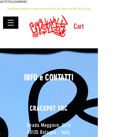
407576113488082
Spedizione gratuita per acquisti a partire da 60 € per l'Italia e da 100 € per l'Europa
Cart
INFO e CONTATTI
CRACKPOT SNC
Strada Maggiore, 35/b
40125 Bologna - Italy