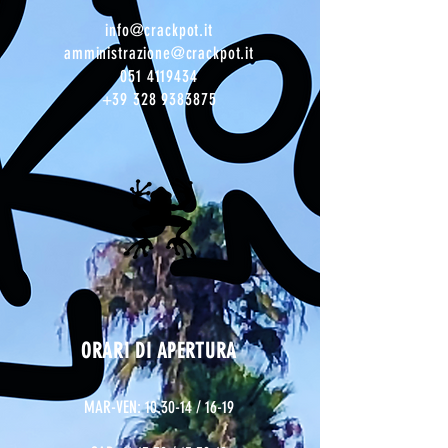
info@crackpot.it
amministrazione@crackpot.it
051 4119434
+39 328 9383875
ORARI DI APERTURA
MAR-VEN: 10.30-14 / 16-19