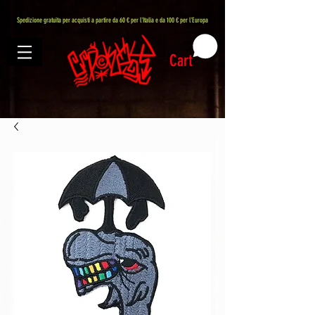
407576113488082
Spedizione gratuita per acquisti a partire da 60 € per l'Italia e da 100 € per l'Europa
Cart