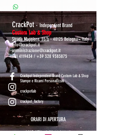
CrackPot
-
Independent Brand
Custom Lab & Shop
Strada Maggiore, 35/b
- 40125 Bologna - Italy
info@crackpot.it
amministrazione@crackpot.it
051 4119434
/
+39 328 9383875
S
Crackpot Independent Brand Custom Lab & Shop
Stampe e Ricami Personalizzati
crackpotlab
crackpot_factory
ORARI DI APERTURA
MAR-VEN: 10.30-14 / 16-19