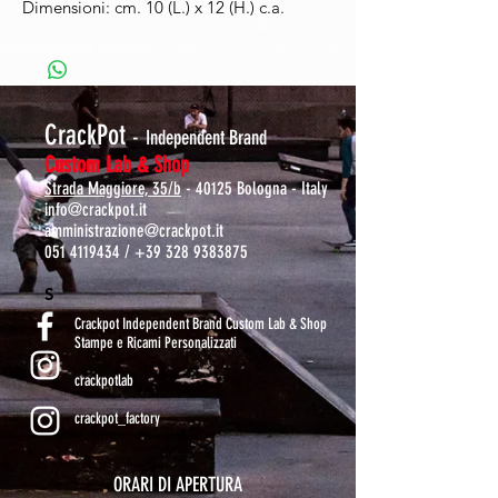
Dimensioni: cm. 10 (L.) x 12 (H.) c.a.
CrackPot
-
Independent Brand
Custom Lab & Shop
Strada Maggiore, 35/b
- 40125 Bologna - Italy
info@crackpot.it
amministrazione@crackpot.it
051 4119434
/
+39 328 9383875
S
Crackpot Independent Brand Custom Lab & Shop
Stampe e Ricami Personalizzati
crackpotlab
crackpot_factory
ORARI DI APERTURA