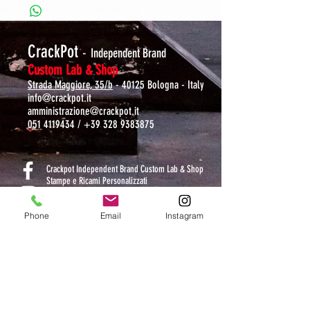
CrackPot
-
Independent Brand
Custom Lab & Shop
Strada Maggiore, 35/b
- 40125 Bologna - Italy
info@crackpot.it
amministrazione@crackpot.it
051 4119434
/
+39 328 9383875
S
Crackpot Independent Brand Custom Lab & Shop
Stampe e Ricami Personalizzati
crackpotlab
Phone
Email
Instagram
crackpot_factory
ORARI DI APERTURA
MAR-VEN: 10.30-14 / 16-19