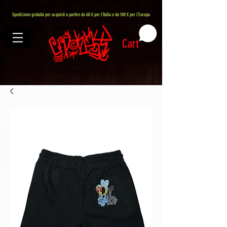
407576113488082
Spedizione gratuita per acquisti a partire da 60 € per l'Italia e da 100 € per l'Europa
Cart