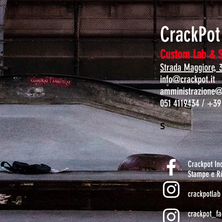
CrackPo
Custom Lab & 
Strada Maggiore, 
info@crackpot.it
amministrazione@c
051 4119434 / +39
S
Crackpot I
Stampe e Ri
crackpotlab
crackpot_fa