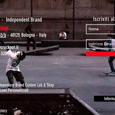
t
Iscriviti a
-
Independent Brand
Shop
35/b
- 40125 Bologna - Italy
rackpot.it
 328 9383875
ndependent Brand Custom Lab & Shop
cami Personalizzati
Informa
ctory