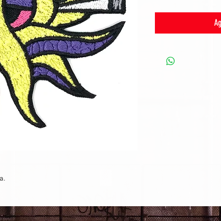
Ag
a.