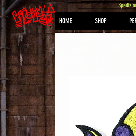
407576113488082
Spedizio
HOME
SHOP
PE