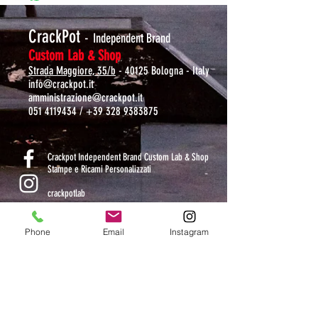
CrackPot
-
Independent Brand
Custom Lab & Shop
Strada Maggiore, 35/b
- 40125 Bologna - Italy
info@crackpot.it
amministrazione@crackpot.it
051 4119434
/
+39 328 9383875
S
Crackpot Independent Brand Custom Lab & Shop
Stampe e Ricami Personalizzati
crackpotlab
crackpot_factory
Phone
Email
Instagram
ORARI DI APERTURA
MAR-VEN: 10.30-14 / 16-19
SAB: 11-13.30 / 15.30-19