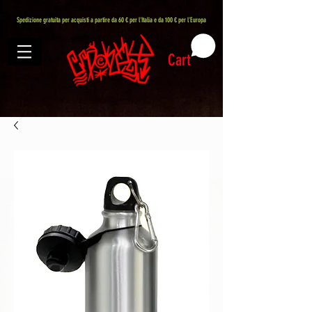
407576113488082
Spedizione gratuita per acquisti a partire da 60 € per l'Italia e da 100 € per l'Europa
Cart