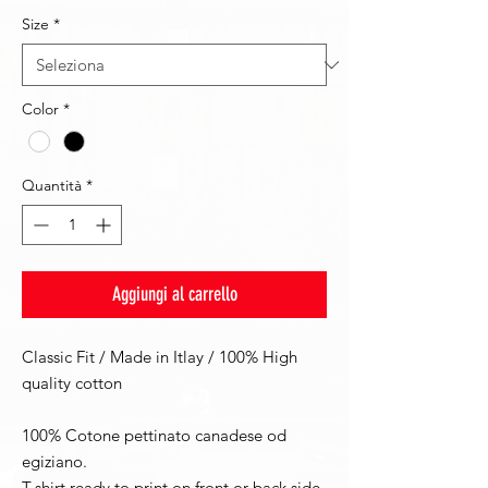
Size
*
Color
*
Quantità
*
Aggiungi al carrello
Classic Fit / Made in Itlay / 100% High
quality cotton
100% Cotone pettinato canadese od
egiziano.
T-shirt ready to print on front or back side.