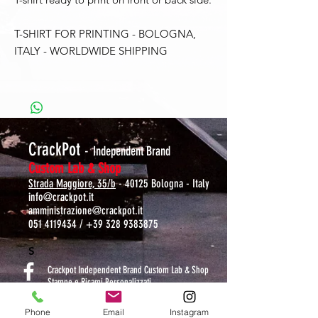
T-SHIRT FOR PRINTING - BOLOGNA,
ITALY - WORLDWIDE SHIPPING
CrackPot
-
Independent Brand
Custom Lab & Shop
Strada Maggiore, 35/b
- 40125 Bologna - Italy
info@crackpot.it
amministrazione@crackpot.it
051 4119434
/
+39 328 9383875
S
Crackpot Independent Brand Custom Lab & Shop
Stampe e Ricami Personalizzati
crackpotlab
Phone
Email
Instagram