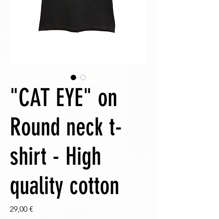
"CAT EYE" on
Round neck t-
shirt - High
quality cotton
Prezzo
29,00 €