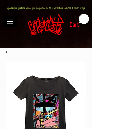
407576113488082
Spedizione gratuita per acquisti a partire da 60 € per l'Italia e da 100 € per l'Europa
Cart