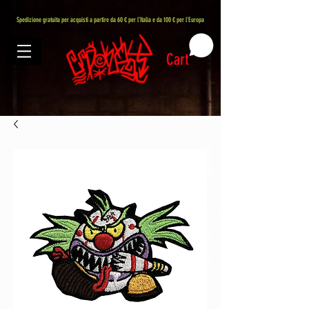
407576113488082
Spedizione gratuita per acquisti a partire da 60 € per l'Italia e da 100 € per l'Europa
Cart