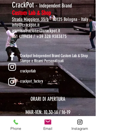
CrackPot
-
Independent Brand
Custom Lab & Shop
Strada Maggiore, 35/b
- 40125 Bologna - Italy
info@crackpot.it
amministrazione@crackpot.it
051 4119434
/
+39 328 9383875
S
Crackpot Independent Brand Custom Lab & Shop
Stampe e Ricami Personalizzati
crackpotlab
crackpot_factory
ORARI DI APERTURA
MAR-VEN: 10.30-14 / 16-19
SAB: 11-13.30 / 15.30-19
DOM-LUN: chiuso
Phone
Email
Instagram