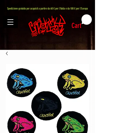
407576113488082
Spedizione gratuita per acquisti a partire da 60 € per l'Italia e da 100 € per l'Europa
Cart