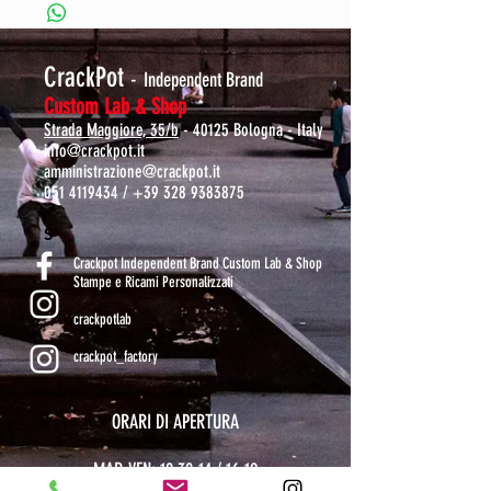
CrackPot
-
Independent Brand
Custom Lab & Shop
Strada Maggiore, 35/b
- 40125 Bologna - Italy
info@crackpot.it
amministrazione@crackpot.it
051 4119434
/
+39 328 9383875
S
Crackpot Independent Brand Custom Lab & Shop
Stampe e Ricami Personalizzati
crackpotlab
crackpot_factory
ORARI DI APERTURA
MAR-VEN: 10.30-14 / 16-19