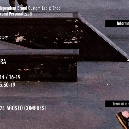
ndependent Brand Custom Lab & Shop
cami Personalizzati
Informa
ctory
URA
14 / 16-19
15.30-19
o
Termini e 
L 24 AGOSTO COMPRESI