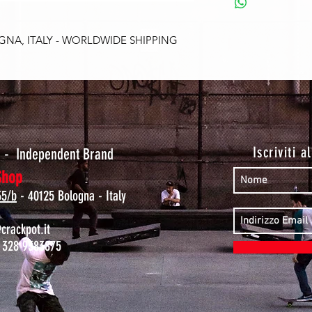
OGNA, ITALY - WORLDWIDE SHIPPING
t
Iscriviti a
-
Independent Brand
Shop
35/b
- 40125 Bologna - Italy
rackpot.it
 328 9383875