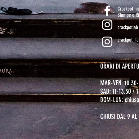
Crackpot I
Stampe e Ri
crackpotlab
crackpot_fa
ORARI DI APERT
MAR-VEN: 10.30-
SAB: 11-13.30 / 
DOM-LUN: chius
CHIUSI DAL 9 A