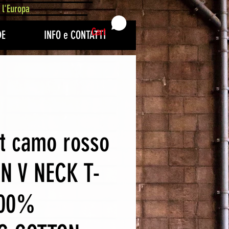
 l'Europa
Cart
DE
INFO e CONTATTI
t camo rosso
N V NECK T-
100%