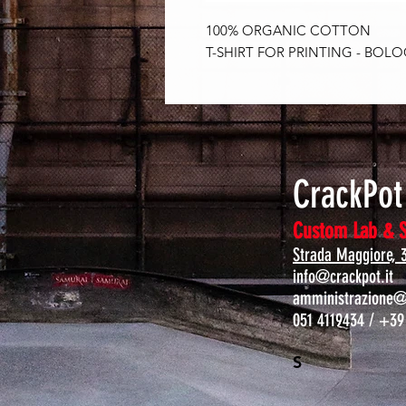
100% ORGANIC COTTON
T-SHIRT FOR PRINTING - BOL
CrackPo
Custom Lab & 
Strada Maggiore, 
info@crackpot.it
amministrazione@c
051 4119434 / +39
S