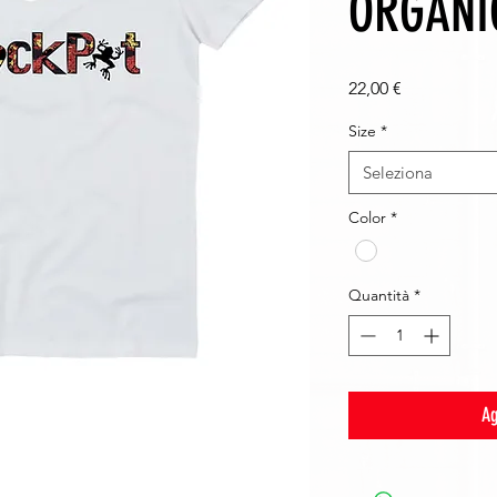
ORGANI
Prezzo
22,00 €
Size
*
Seleziona
Color
*
Quantità
*
Ag