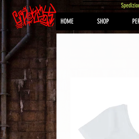
407576113488082
Spedizio
HOME
SHOP
PE