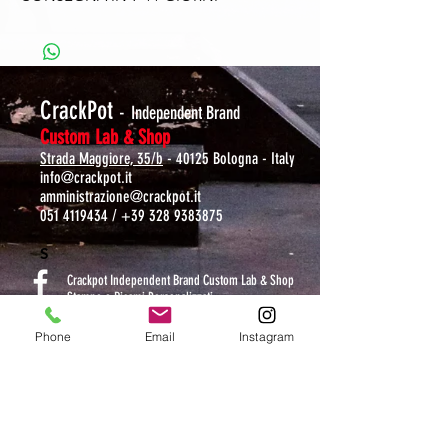
CrackPot
-
Independent Brand
Custom Lab & Shop
Strada Maggiore, 35/b
- 40125 Bologna - Italy
info@crackpot.it
amministrazione@crackpot.it
051 4119434
/
+39 328 9383875
S
Crackpot Independent Brand Custom Lab & Shop
Stampe e Ricami Personalizzati
crackpotlab
Phone
Email
Instagram
crackpot_factory
ORARI DI APERTURA