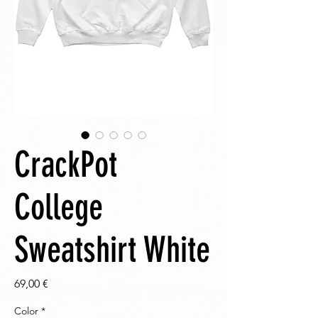
CrackPot
College
Sweatshirt White
Prezzo
69,00 €
Color
*