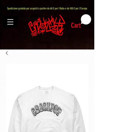
407576113488082
Spedizione gratuita per acquisti a partire da 60 € per l'Italia e da 100 € per l'Europa
Cart