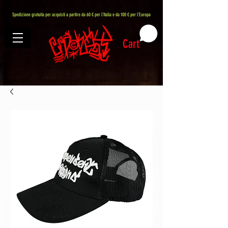
407576113488082
Spedizione gratuita per acquisti a partire da 60 € per l'Italia e da 100 € per l'Europa
Cart