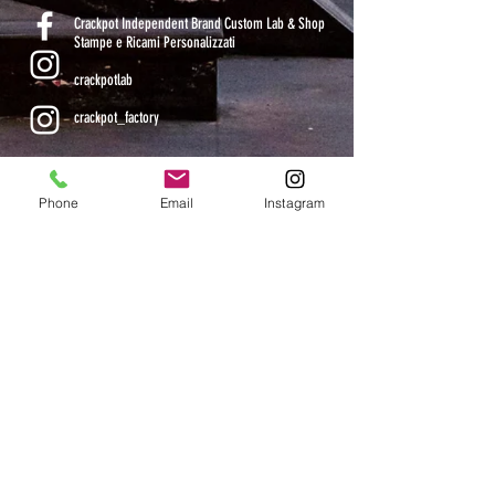
Crackpot Independent Brand Custom Lab & Shop
Stampe e Ricami Personalizzati
crackpotlab
crackpot_factory
ORARI DI APERTURA
Phone
Email
Instagram
MAR-VEN: 10.30-14 / 16-19
SAB: 11-13.30 / 15.30-19
DOM-LUN: chiuso
CHIUSI DAL 9 AL 24 AGOSTO COMPRESI
Iscriviti alla mailing list: