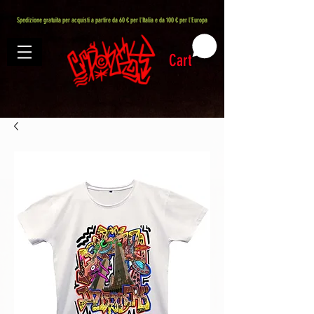
407576113488082
Spedizione gratuita per acquisti a partire da 60 € per l'Italia e da 100 € per l'Europa
Cart