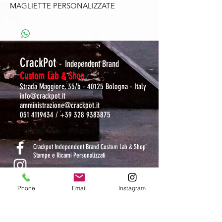
MAGLIETTE PERSONALIZZATE
CrackPot
-
Independent Brand
Custom Lab & Shop
Strada Maggiore, 35/b
- 40125 Bologna - Italy
info@crackpot.it
amministrazione@crackpot.it
051 4119434
/
+39 328 9383875
S
Crackpot Independent Brand Custom Lab & Shop
Stampe e Ricami Personalizzati
crackpotlab
Phone
Email
Instagram
crackpot_factory
ORARI DI APERTURA