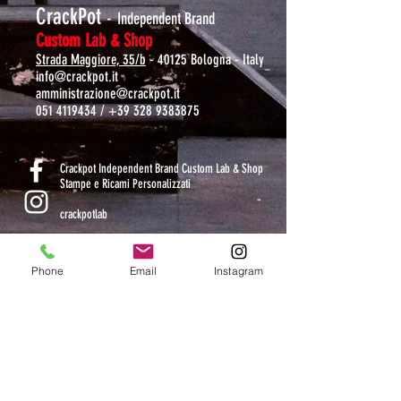
CrackPot
-
Independent Brand
Custom Lab & Shop
Strada Maggiore, 35/b
- 40125 Bologna - Italy
info@crackpot.it
amministrazione@crackpot.it
051 4119434
/
+39 328 9383875
S
Crackpot Independent Brand Custom Lab & Shop
Stampe e Ricami Personalizzati
crackpotlab
crackpot_factory
Phone
Email
Instagram
ORARI DI APERTURA
MAR-VEN: 10.30-14 / 16-19
SAB: 11-13.30 / 15.30-19
DOM-LUN: chiuso