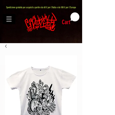
407576113488082
Spedizione gratuita per acquisti a partire da 60 € per l'Italia e da 100 € per l'Europa
Cart