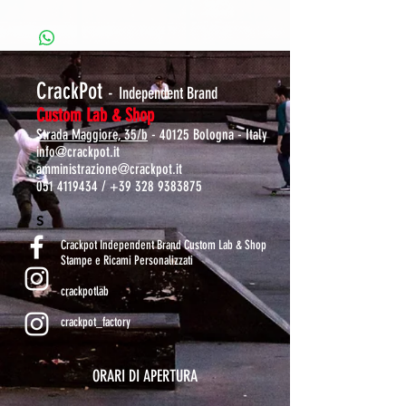
CrackPot
-
Independent Brand
Custom Lab & Shop
Strada Maggiore, 35/b
- 40125 Bologna - Italy
info@crackpot.it
amministrazione@crackpot.it
051 4119434
/
+39 328 9383875
S
Crackpot Independent Brand Custom Lab & Shop
Stampe e Ricami Personalizzati
crackpotlab
crackpot_factory
ORARI DI APERTURA