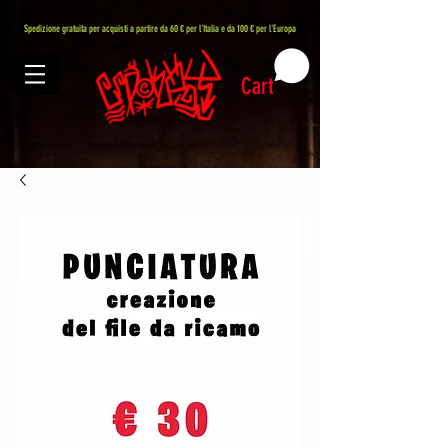
407576113488082
Spedizione gratuita per acquisti a partire da 60 € per l'Italia e da 100 € per l'Europa
Cart