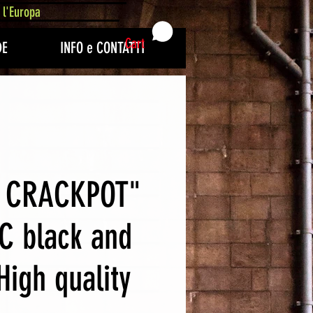
 l'Europa
Cart
DE
INFO e CONTATTI
 CRACKPOT"
C black and
High quality