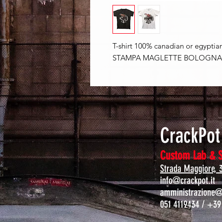
T-shirt 100% canadian or egyptian
STAMPA MAGLETTE BOLOGNA -
CrackPo
Custom Lab & 
Strada Maggiore, 
info@crackpot.it
amministrazione@c
051 4119434 / +39