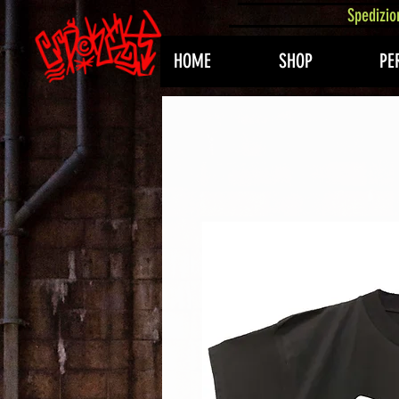
407576113488082
Spedizio
HOME
SHOP
PE