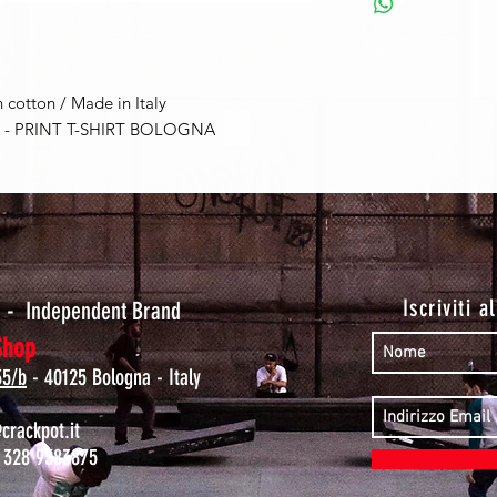
 cotton / Made in Italy
 PRINT T-SHIRT BOLOGNA
t
Iscriviti a
-
Independent Brand
Shop
35/b
- 40125 Bologna - Italy
rackpot.it
 328 9383875