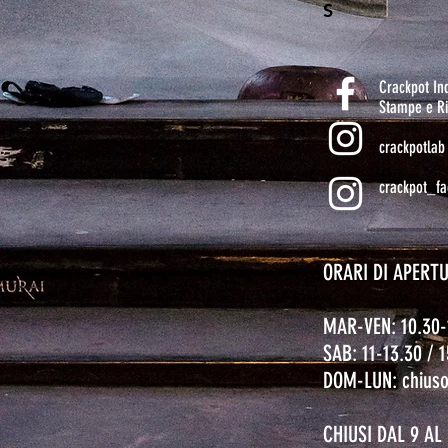
S
Crackpot I
Stampe e Ri
crackpotlab
crackpot_fa
ORARI DI APERT
MAR-VEN: 10.30-
SAB: 11-13.30 / 
DOM-LUN: chius
CHIUSI DAL 9 A