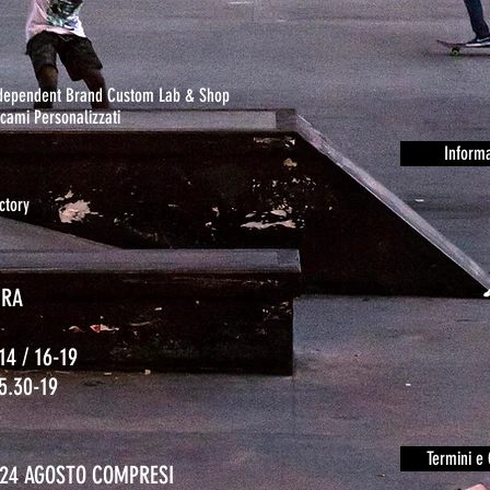
ndependent Brand Custom Lab & Shop
cami Personalizzati
Informa
ctory
URA
14 / 16-19
15.30-19
o
Termini e 
L 24 AGOSTO COMPRESI