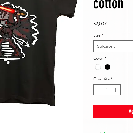
cotton
Prezzo
32,00 €
Size
*
Seleziona
Color
*
Quantità
*
Ag