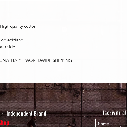
 High quality cotton
 od egiziano.
back side.
OGNA, ITALY - WORLDWIDE SHIPPING
t
Iscriviti a
-
Independent Brand
Shop