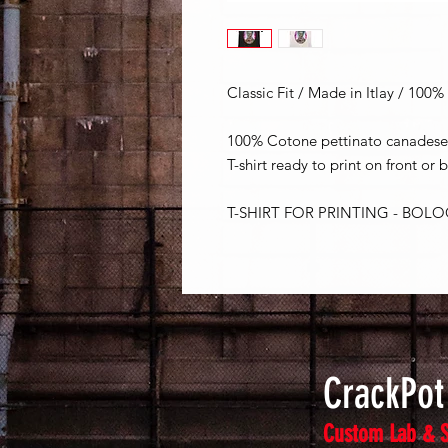
Classic Fit / Made in Itlay / 100%
100% Cotone pettinato canadese
T-shirt ready to print on front or 
T-SHIRT FOR PRINTING - BOL
CrackPo
Custom Lab & 