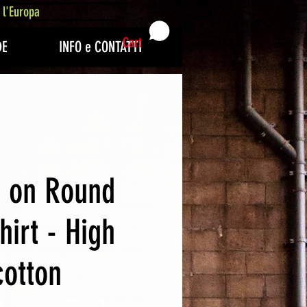
 l'Europa
Cart
DE
INFO e CONTATTI
 on Round
hirt - High
cotton