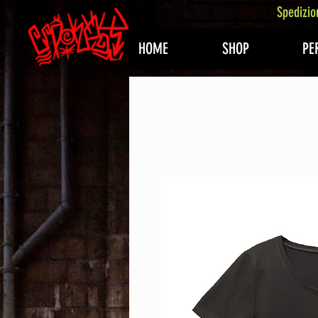
407576113488082
Spedizio
HOME
SHOP
PE