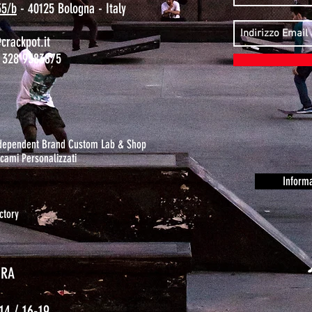
35/b
- 40125 Bologna - Italy
rackpot.it
 328 9383875
ndependent Brand Custom Lab & Shop
cami Personalizzati
Informa
ctory
URA
14 / 16-19