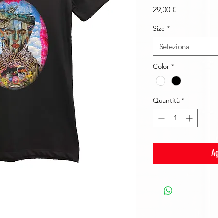
Prezzo
29,00 €
Size
*
Seleziona
Color
*
Quantità
*
Ag