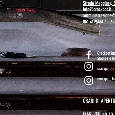
Strada Maggiore, 
info@crackpot.it
amministrazione@c
051 4119434 / +39
S
Crackpot I
Stampe e Ri
crackpotlab
crackpot_fa
ORARI DI APERT
MAR-VEN: 10.30-