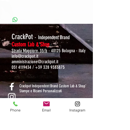
CrackPot
-
Independent Brand
Custom Lab & Shop
Strada Maggiore, 35/b
- 40125 Bologna - Italy
info@crackpot.it
amministrazione@crackpot.it
051 4119434
/
+39 328 9383875
S
Crackpot Independent Brand Custom Lab & Shop
Stampe e Ricami Personalizzati
crackpotlab
Phone
Email
Instagram
crackpot_factory
ORARI DI APERTURA