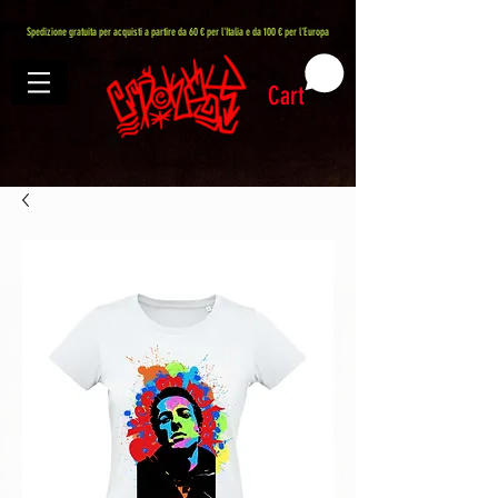
407576113488082
Spedizione gratuita per acquisti a partire da 60 € per l'Italia e da 100 € per l'Europa
Cart