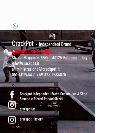
CrackPot
-
Independent Brand
Custom Lab & Shop
Strada Maggiore, 35/b
- 40125 Bologna - Italy
info@crackpot.it
amministrazione@crackpot.it
051 4119434
/
+39 328 9383875
S
Crackpot Independent Brand Custom Lab & Shop
Stampe e Ricami Personalizzati
crackpotlab
crackpot_factory