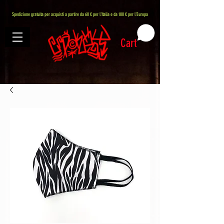
407576113488082
Spedizione gratuita per acquisti a partire da 60 € per l'Italia e da 100 € per l'Europa
Cart