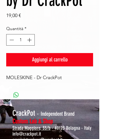
by Dr CrackPot
Prezzo
19,00 €
Quantità
*
Aggiungi al carrello
MOLESKINE - Dr CrackPot
CrackPot
-
Independent Brand
Custom Lab & Shop
Strada Maggiore, 35/b
- 40125 Bologna - Italy
info@crackpot.it