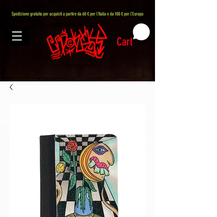
407576113488082
Spedizione gratuita per acquisti a partire da 60 € per l'Italia e da 100 € per l'Europa
Cart