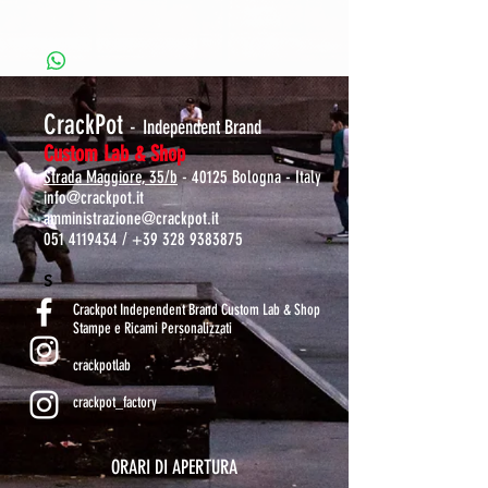
CrackPot
-
Independent Brand
Custom Lab & Shop
Strada Maggiore, 35/b
- 40125 Bologna - Italy
info@crackpot.it
amministrazione@crackpot.it
051 4119434
/
+39 328 9383875
S
Crackpot Independent Brand Custom Lab & Shop
Stampe e Ricami Personalizzati
crackpotlab
crackpot_factory
ORARI DI APERTURA