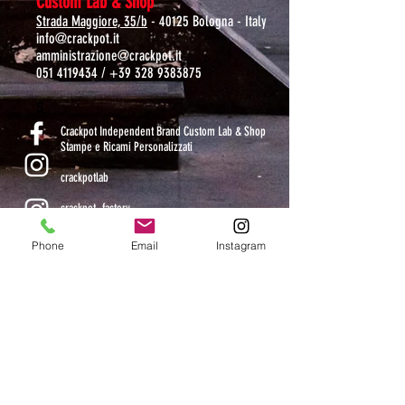
Custom Lab & Shop
Strada Maggiore, 35/b
- 40125 Bologna - Italy
info@crackpot.it
amministrazione@crackpot.it
051 4119434
/
+39 328 9383875
S
Crackpot Independent Brand Custom Lab & Shop
Stampe e Ricami Personalizzati
crackpotlab
crackpot_factory
Phone
Email
Instagram
ORARI DI APERTURA
MAR-VEN: 10.30-14 / 16-19
SAB: 11-13.30 / 15.30-19
DOM-LUN: chiuso
CHIUSI DAL 9 AL 24 AGOSTO COMPRESI