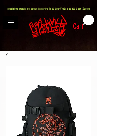
407576113488082
Spedizione gratuita per acquisti a partire da 60 € per l'Italia e da 100 € per l'Europa
Cart