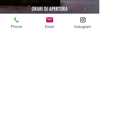
ORARI DI APERTURA
MAR-VEN: 10.30-14 / 16-19
Phone
Email
Instagram
SAB: 11-13.30 / 15.30-19
DOM-LUN: chiuso
CHIUSI DAL 9 AL 24 AGOSTO COMPRESI
Iscriviti alla mailing list:
Invia