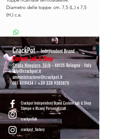
Diametro delle toppe: cm. 7,5 (L.) x 7,5
(H.) c.a.
CrackPot
-
Independent Brand
Custom Lab & Shop
Strada Maggiore, 35/b
- 40125 Bologna - Italy
info@crackpot.it
amministrazione@crackpot.it
051 4119434
/
+39 328 9383875
S
Crackpot Independent Brand Custom Lab & Shop
Stampe e Ricami Personalizzati
crackpotlab
crackpot_factory