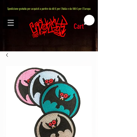
407576113488082
Spedizione gratuita per acquisti a partire da 60 € per l'Italia e da 100 € per l'Europa
Cart