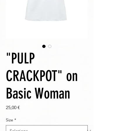
"PULP
CRACKPOT" on
Basic Woman
Prezzo
25,00 €
Size
*