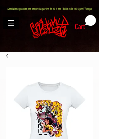
407576113488082
Spedizione gratuita per acquisti a partire da 60 € per l'Italia e da 100 € per l'Europa
Cart