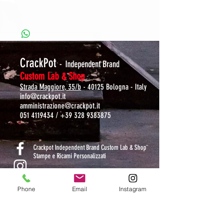
CrackPot
-
Independent Brand
Custom Lab & Shop
Strada Maggiore, 35/b
- 40125 Bologna - Italy
info@crackpot.it
amministrazione@crackpot.it
051 4119434
/
+39 328 9383875
S
Crackpot Independent Brand Custom Lab & Shop
Stampe e Ricami Personalizzati
crackpotlab
Phone
Email
Instagram
crackpot_factory
ORARI DI APERTURA