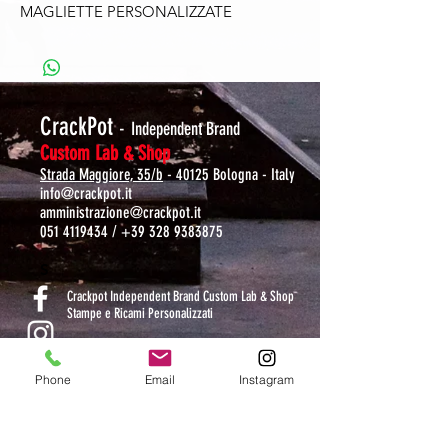
MAGLIETTE PERSONALIZZATE
CrackPot
-
Independent Brand
Custom Lab & Shop
Strada Maggiore, 35/b
- 40125 Bologna - Italy
info@crackpot.it
amministrazione@crackpot.it
051 4119434
/
+39 328 9383875
S
Crackpot Independent Brand Custom Lab & Shop
Stampe e Ricami Personalizzati
crackpotlab
Phone
Email
Instagram
crackpot_factory
ORARI DI APERTURA