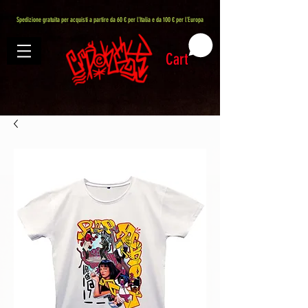
407576113488082
Spedizione gratuita per acquisti a partire da 60 € per l'Italia e da 100 € per l'Europa
Cart