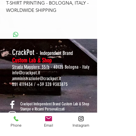
T-SHIRT PRINTING - BOLOGNA, ITALY -
WORLDWIDE SHIPPING
CrackPot
-
Independent Brand
Custom Lab & Shop
Strada Maggiore, 35/b
- 40125 Bologna - Italy
info@crackpot.it
amministrazione@crackpot.it
051 4119434
/
+39 328 9383875
S
Crackpot Independent Brand Custom Lab & Shop
Stampe e Ricami Personalizzati
crackpotlab
Phone
Email
Instagram
crackpot_factory