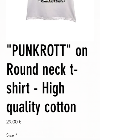
"PUNKROTT" on
Round neck t-
shirt - High
quality cotton
Prezzo
29,00 €
Size
*