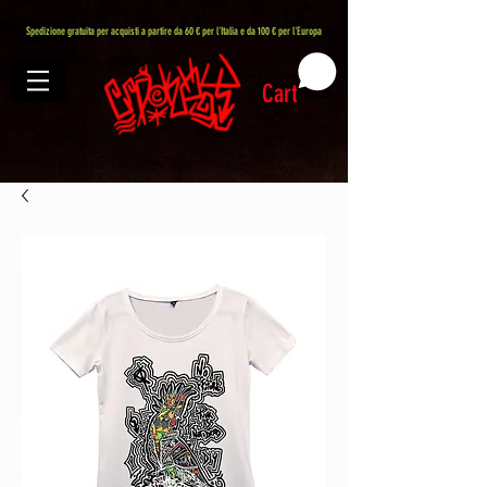
407576113488082
Spedizione gratuita per acquisti a partire da 60 € per l'Italia e da 100 € per l'Europa
Cart