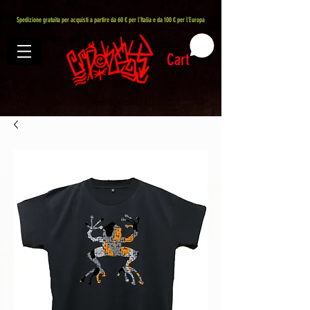
407576113488082
Spedizione gratuita per acquisti a partire da 60 € per l'Italia e da 100 € per l'Europa
Cart