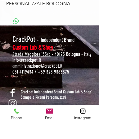
PERSONALIZZATE BOLOGNA
CrackPot
-
Independent Brand
Custom Lab & Shop
Strada Maggiore, 35/b
- 40125 Bologna - Italy
info@crackpot.it
amministrazione@crackpot.it
051 4119434
/
+39 328 9383875
S
Crackpot Independent Brand Custom Lab & Shop
Stampe e Ricami Personalizzati
crackpotlab
Phone
Email
Instagram
crackpot_factory
ORARI DI APERTURA