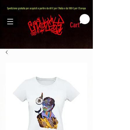
407576113488082
Spedizione gratuita per acquisti a partire da 60 € per l'Italia e da 100 € per l'Europa
Cart