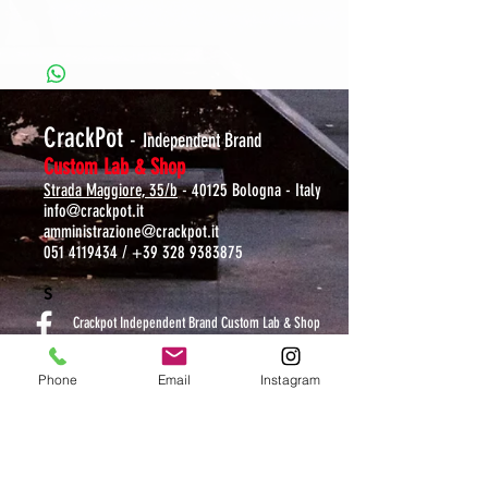
CrackPot
-
Independent Brand
Custom Lab & Shop
Strada Maggiore, 35/b
- 40125 Bologna - Italy
info@crackpot.it
amministrazione@crackpot.it
051 4119434
/
+39 328 9383875
S
Crackpot Independent Brand Custom Lab & Shop
Stampe e Ricami Personalizzati
crackpotlab
Phone
Email
Instagram
crackpot_factory
ORARI DI APERTURA