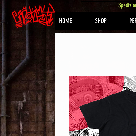
407576113488082
Spedizio
HOME
SHOP
PE