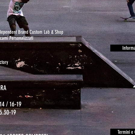
ndependent Brand Custom Lab & Shop
cami Personalizzati
Informa
ctory
URA
14 / 16-19
15.30-19
o
Termini e 