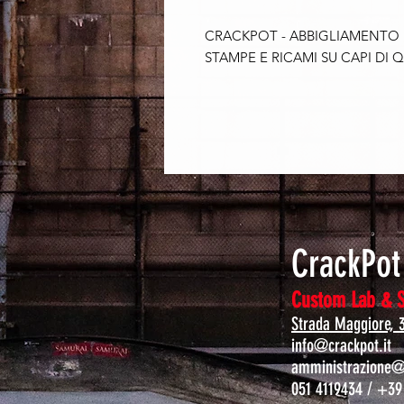
CRACKPOT - ABBIGLIAMENTO
STAMPE E RICAMI SU CAPI DI Q
CrackPo
Custom Lab & 
Strada Maggiore, 
info@crackpot.it
amministrazione@c
051 4119434 / +39