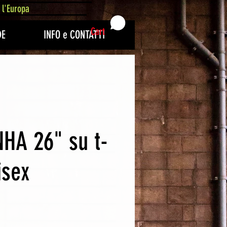
 l'Europa
Cart
DE
INFO e CONTATTI
HA 26" su t-
isex