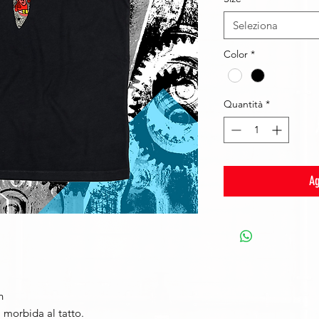
Seleziona
Color
*
Quantità
*
Ag
h
, morbida al tatto.