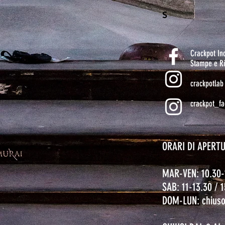
S
Crackpot I
Stampe e Ri
crackpotlab
crackpot_fa
ORARI DI APERT
MAR-VEN: 10.30-
SAB: 11-13.30 / 
DOM-LUN: chius