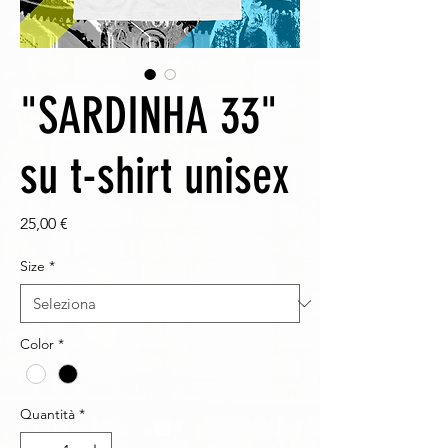
"SARDINHA 33"
su t-shirt unisex
Prezzo
25,00 €
Size
*
Color
*
Quantità
*