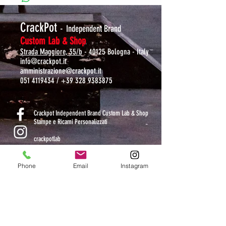
CrackPot
-
Independent Brand
Custom Lab & Shop
Strada Maggiore, 35/b
- 40125 Bologna - Italy
info@crackpot.it
amministrazione@crackpot.it
051 4119434
/
+39 328 9383875
S
Crackpot Independent Brand Custom Lab & Shop
Stampe e Ricami Personalizzati
crackpotlab
crackpot_factory
Phone
Email
Instagram
ORARI DI APERTURA
MAR-VEN: 10.30-14 / 16-19
SAB: 11-13.30 / 15.30-19