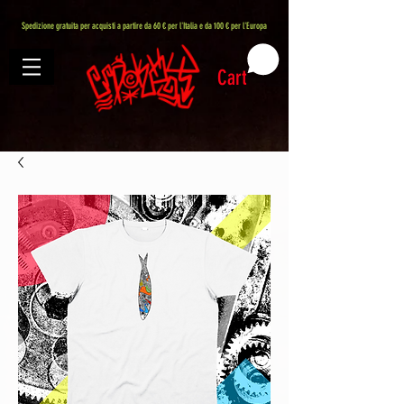
407576113488082
Spedizione gratuita per acquisti a partire da 60 € per l'Italia e da 100 € per l'Europa
Cart