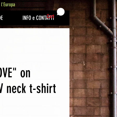
 l'Europa
Cart
DE
INFO e CONTATTI
OVE" on
 neck t-shirt