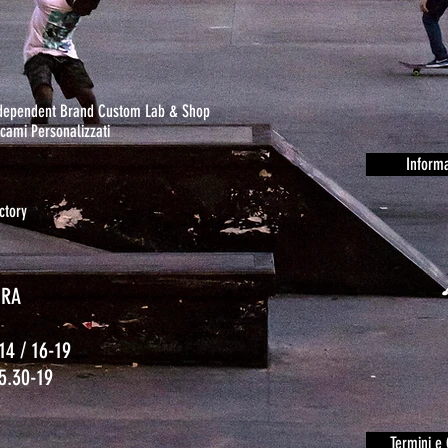
ndependent Brand Custom Lab & Shop
cami Personalizzati
Informa
ctory
URA
14 / 16-19
15.30-19
o
Termini e 