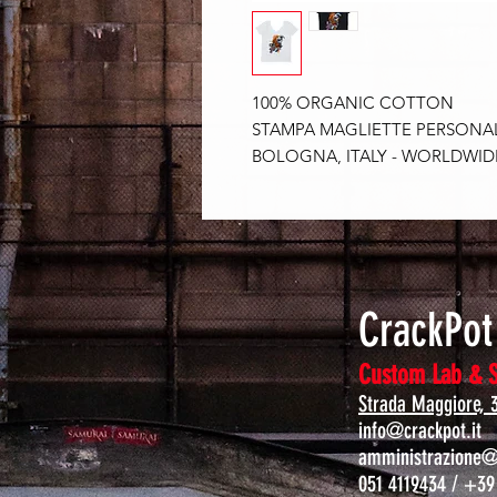
100% ORGANIC COTTON
STAMPA MAGLIETTE PERSONALI
BOLOGNA, ITALY - WORLDWID
CrackPo
Custom Lab & 
Strada Maggiore, 
info@crackpot.it
amministrazione@c
051 4119434 / +39