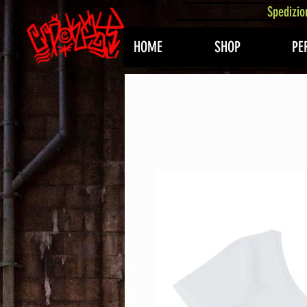
407576113488082
Spedizio
HOME
SHOP
PE