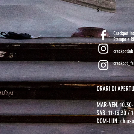
S
Crackpot I
Stampe e Ri
crackpotlab
crackpot_fa
ORARI DI APERT
MAR-VEN: 10.30-
SAB: 11-13.30 / 
DOM-LUN: chius