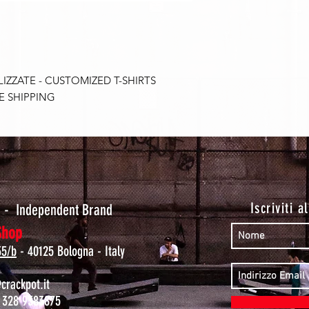
ZZATE - CUSTOMIZED T-SHIRTS
E SHIPPING
t
Iscriviti a
-
Independent Brand
Shop
35/b
- 40125 Bologna - Italy
rackpot.it
 328 9383875