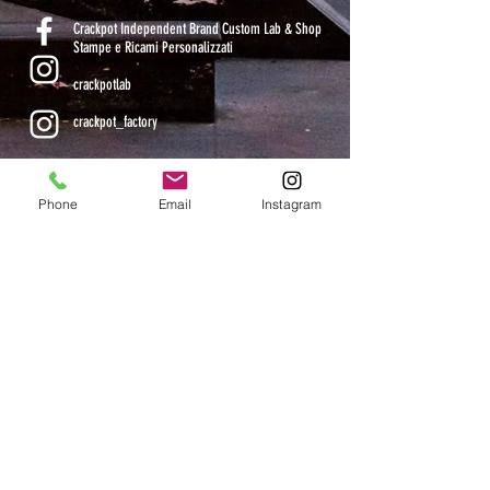
Crackpot Independent Brand Custom Lab & Shop
Stampe e Ricami Personalizzati
crackpotlab
crackpot_factory
ORARI DI APERTURA
Phone
Email
Instagram
MAR-VEN: 10.30-14 / 16-19
SAB: 11-13.30 / 15.30-19
DOM-LUN: chiuso
CHIUSI DAL 9 AL 24 AGOSTO COMPRESI
Iscriviti alla mailing list: