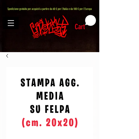
407576113488082
Spedizione gratuita per acquisti a partire da 60 € per l'Italia e da 100 € per l'Europa
Cart