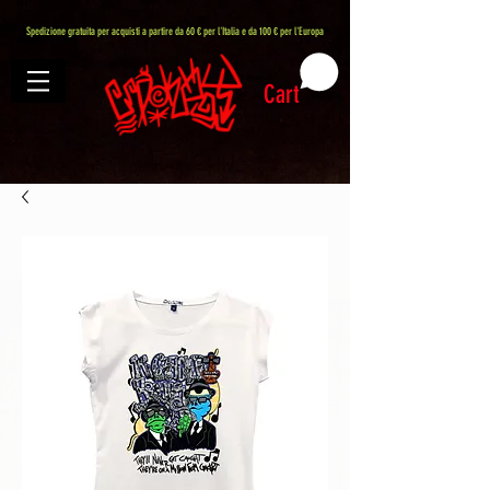
407576113488082
Spedizione gratuita per acquisti a partire da 60 € per l'Italia e da 100 € per l'Europa
Cart