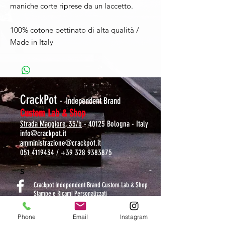
maniche corte riprese da un laccetto.
100% cotone pettinato di alta qualità /
Made in Italy
CrackPot
-
Independent Brand
Custom Lab & Shop
Strada Maggiore, 35/b
- 40125 Bologna - Italy
info@crackpot.it
amministrazione@crackpot.it
051 4119434
/
+39 328 9383875
S
Crackpot Independent Brand Custom Lab & Shop
Stampe e Ricami Personalizzati
crackpotlab
Phone
Email
Instagram