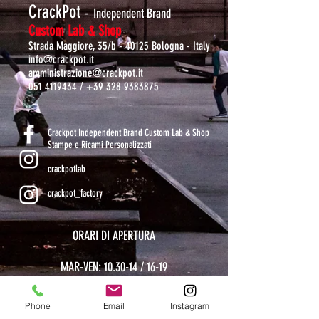
CrackPot
-
Independent Brand
Custom Lab & Shop
Strada Maggiore, 35/b
- 40125 Bologna - Italy
info@crackpot.it
amministrazione@crackpot.it
051 4119434
/
+39 328 9383875
S
Crackpot Independent Brand Custom Lab & Shop
Stampe e Ricami Personalizzati
crackpotlab
crackpot_factory
ORARI DI APERTURA
MAR-VEN: 10.30-14 / 16-19
SAB: 11-13.30 / 15.30-19
DOM-LUN: chiuso
Phone
Email
Instagram