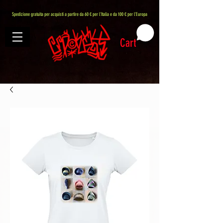
407576113488082
Spedizione gratuita per acquisti a partire da 60 € per l'Italia e da 100 € per l'Europa
Cart