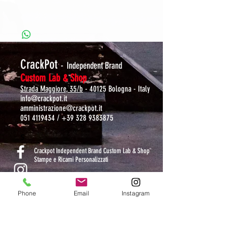
CrackPot
-
Independent Brand
Custom Lab & Shop
Strada Maggiore, 35/b
- 40125 Bologna - Italy
info@crackpot.it
amministrazione@crackpot.it
051 4119434
/
+39 328 9383875
S
Crackpot Independent Brand Custom Lab & Shop
Stampe e Ricami Personalizzati
crackpotlab
Phone
Email
Instagram
crackpot_factory
ORARI DI APERTURA