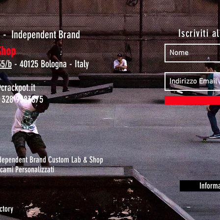
t
Iscriviti a
-
Independent Brand
Shop
35/b
- 40125 Bologna - Italy
rackpot.it
 328 9383875
ndependent Brand Custom Lab & Shop
cami Personalizzati
Informa
ctory