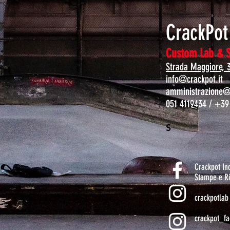
CrackPo
Custom Lab & 
Strada Maggiore, 
info@crackpot.it
amministrazione@c
051 4119434 / +39
S
Crackpot I
Stampe e Ri
crackpotlab
crackpot_fa