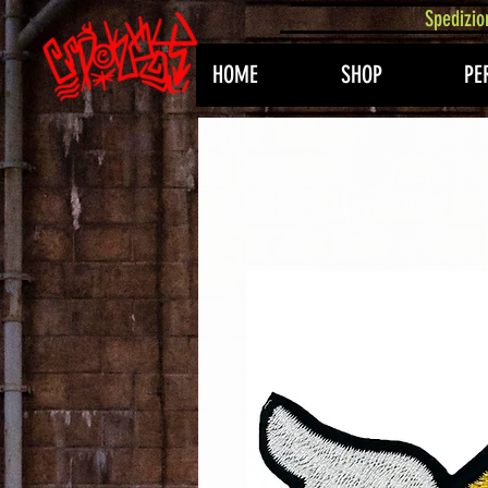
407576113488082
Spedizio
HOME
SHOP
PE